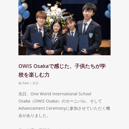
OWIS Osakaで感じた、子供たちが学
校を楽しむ力
By
fukai
|
生活
先日、One World International School
Osaka（OWIS Osaka）のカーニバル、そして
Advancement Ceremonyに参加させていただく機
会がありました。