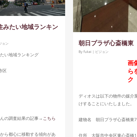
住みたい地域ランキン
朝日プラザ心斎橋東
ジョン
By
fukai
|
ビジョン
たい地域ランキング
画
ら
寺区
ク
ディオスは以下の物件の媒介
けすることにいたしました。
んの調査結果の記事→
こちら
建物名 朝日プラザ心斎橋東7
から都心に移動する傾向があ
住所 大阪市中央区東心斎橋1-6