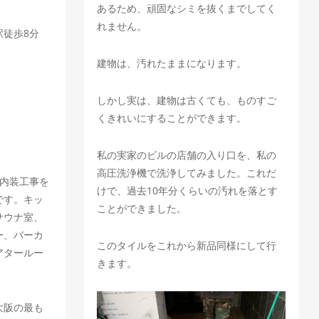
あるため、頑固なシミを抜くまでしてく
れません。
徒歩8分
建物は、汚れたままになります。
しかし実は、建物は古くても、ものすご
くきれいにすることができます。
私の実家のビルの店舗の入り口を、私の
高圧洗浄機で洗浄してみました。これだ
て内装工事を
けで、過去10年分くらいの汚れを落とす
です。キッ
ことができました。
サウナ室、
ー、バーカ
このタイルをこれから新品同様にして行
アタールー
きます。
大阪の最も