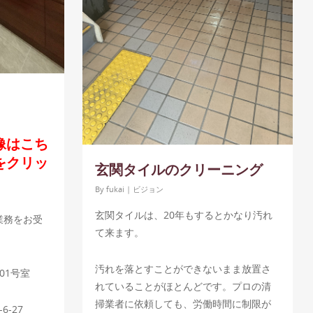
像はこち
をクリッ
玄関タイルのクリーニング
By
fukai
|
ビジョン
玄関タイルは、20年もするとかなり汚れ
業務をお受
て来ます。
汚れを落とすことができないまま放置さ
01号室
れていることがほとんどです。プロの清
掃業者に依頼しても、労働時間に制限が
-27