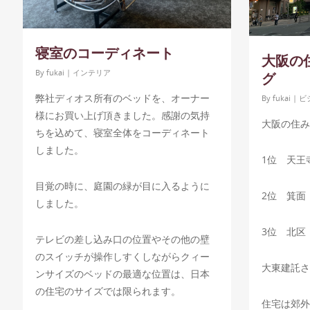
寝室のコーディネート
大阪の
By
fukai
|
インテリア
グ
弊社ディオス所有のベッドを、オーナー
By
fukai
|
ビ
様にお買い上げ頂きました。感謝の気持
大阪の住み
ちを込めて、寝室全体をコーディネート
しました。
1位 天王
目覚の時に、庭園の緑が目に入るように
2位 箕面
しました。
3位 北区
テレビの差し込み口の位置やその他の壁
のスイッチが操作しすくしながらクィー
大東建託さ
ンサイズのベッドの最適な位置は、日本
の住宅のサイズでは限られます。
住宅は郊外