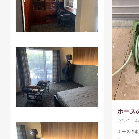
ホース
By
fukai
|
ビ
ホースの取