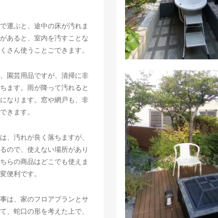
で運ぶと、途中の床が汚れま
があると、室内を汚すことな
くさん使うことごできます。
、園芸用品ですが、清掃に非
ちます。雨が降って汚れると
になります。窓や網戸も、非
できます。
は、汚れが良く落ちますが、
るので、使えない場所があり
ちらの商品はどこでも使えま
変便利です。
事は、家のフロアプランとサ
て、蛇口の形を考えた上で、