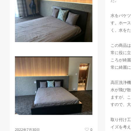
た。
水をバケツ
す。ホース
く、水をた
この商品は
常に役に立
ころが綺麗
常に綺麗に
高圧洗浄機
水が飛び散
ますが、こ
すので、大
取り付け工
イズを考え
2022年7月30日
0