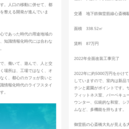
す。人口の移動に併せて、都
を整える開発が進んでいま
交通 地下鉄御堂筋線心斎橋駅
面積 338.52㎡
心であった時代の用途地域の
、知識情報化時代には合わな
賃料 87万円
。
2022年全面改装工事完了
で、働いて、遊んで、人と交
く場所は、工場ではなく、オ
2022年に約5000万円をかけ
なく、都心のカフェが良いと
していますので、室内は新品
識情報化時代のライフスタイ
チンと庭園がポイントです。
す。
フィットネス室、バーベキュ
ウンター、伝統的な和室、シ
ムなど、多機能を持ちます。
御堂筋の心斎橋大丸が見える